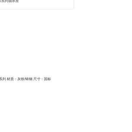
00系列轴承座
滑动轴承座型号
系列 材质：灰铁/铸钢 尺寸：国标