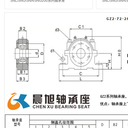
SNL/SNU/SNA/SNG200
系列轴承座
SNL/SNU/SNA/